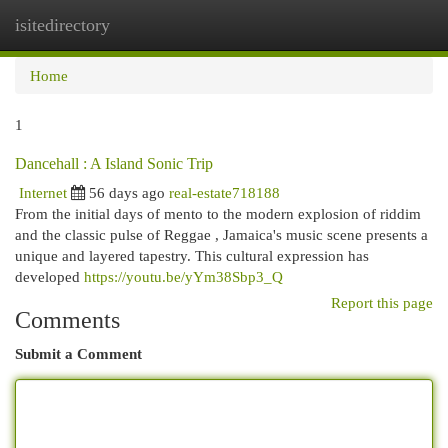
isitedirectory
Togg
navi
Home
1
Dancehall : A Island Sonic Trip
Internet
56 days ago
real-estate718188
From the initial days of mento to the modern explosion of riddim
and the classic pulse of Reggae , Jamaica's music scene presents a
unique and layered tapestry. This cultural expression has
developed
https://youtu.be/yYm38Sbp3_Q
Report this page
Comments
Submit a Comment