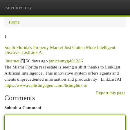
isitedirectory
Togg
navi
Home
1
South Florida's Property Market Just Gotten More Intelligent :
Discover ListLink AI
Internet
56 days ago
janiceunyg401286
The Miami Florida real estate is seeing a shift thanks to LinkList
Artificial Intelligence. This innovative system offers agents and
clients unprecedented information and productivity . LinkList AI
https://www.reallistingagent.com/listinglink-ai
Report this page
Comments
Submit a Comment