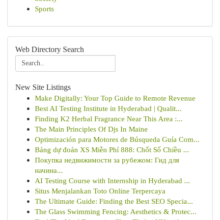
Sports
Web Directory Search
New Site Listings
Make Digitally: Your Top Guide to Remote Revenue
Best AI Testing Institute in Hyderabad | Qualit...
Finding K2 Herbal Fragrance Near This Area :...
The Main Principles Of Djs In Maine
Optimización para Motores de Búsqueda Guía Com...
Bảng dự đoán XS Miễn Phí 888: Chốt Số Chiều ...
Покупка недвижимости за рубежом: Гид для
начина...
AI Testing Course with Internship in Hyderabad ...
Situs Menjalankan Toto Online Terpercaya
The Ultimate Guide: Finding the Best SEO Specia...
The Glass Swimming Fencing: Aesthetics & Protec...