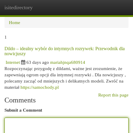
isitedirectory
Togg
navi
Home
1
Dildo – idealny wybór do intymnych rozrywek: Przewodnik dla
nowicjuszy
Internet
63 days ago
mariahjnqa680914
Rozpoczynając przygodę z dildami, ważne jest zrozumienie, że
zapewniają ogrom opcji dla intymnej rozrywki . Dla nowicjuszy ,
polecamy zacząć od mniejszych i delikatnych modeli. Zwróć na
materiał
https://samochody.pl
Report this page
Comments
Submit a Comment