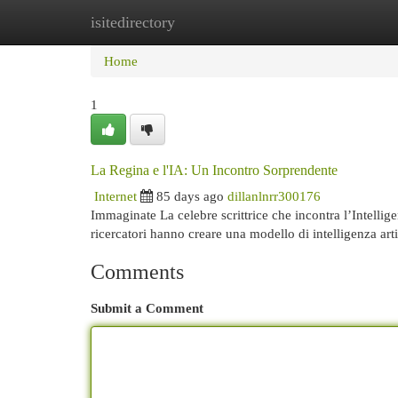
isitedirectory
Home
New Site Listings
Add Site
Cat
Home
1
La Regina e l'IA: Un Incontro Sorprendente
Internet
85 days ago
dillanlnrr300176
Immaginate La celebre scrittrice che incontra l’Intellige
ricercatori hanno creare una modello di intelligenza arti
Comments
Submit a Comment