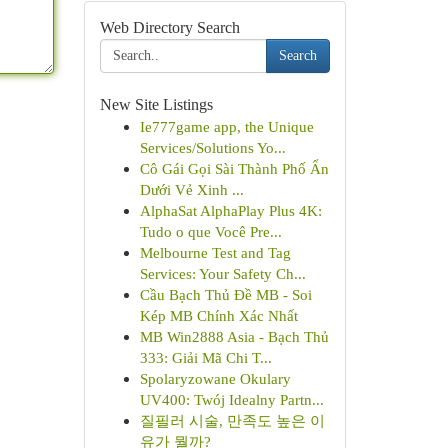
Web Directory Search
Search
New Site Listings
Ie777game app, the Unique
Services/Solutions Yo...
Cô Gái Gọi Sài Thành Phố Ẩn
Dưới Vẻ Xinh ...
AlphaSat AlphaPlay Plus 4K:
Tudo o que Você Pre...
Melbourne Test and Tag
Services: Your Safety Ch...
Cầu Bạch Thủ Đề MB - Soi
Kép MB Chính Xác Nhất
MB Win2888 Asia - Bạch Thủ
333: Giải Mã Chi T...
Spolaryzowane Okulary
UV400: Twój Idealny Partn...
질필러 시술, 만족도 높은 이
유가 뭘까?