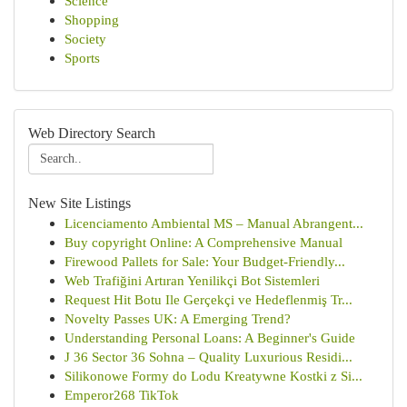
Science
Shopping
Society
Sports
Web Directory Search
New Site Listings
Licenciamento Ambiental MS – Manual Abrangent...
Buy copyright Online: A Comprehensive Manual
Firewood Pallets for Sale: Your Budget-Friendly...
Web Trafiğini Artıran Yenilikçi Bot Sistemleri
Request Hit Botu Ile Gerçekçi ve Hedeflenmiş Tr...
Novelty Passes UK: A Emerging Trend?
Understanding Personal Loans: A Beginner's Guide
J 36 Sector 36 Sohna – Quality Luxurious Residi...
Silikonowe Formy do Lodu Kreatywne Kostki z Si...
Emperor268 TikTok