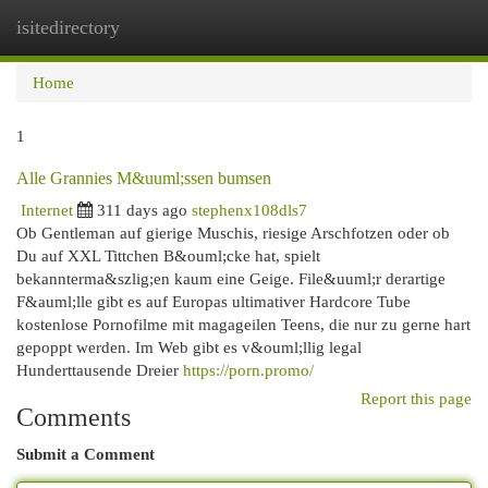
isitedirectory
Togg
navi
Home
1
Alle Grannies M&uuml;ssen bumsen
Internet
311 days ago
stephenx108dls7
Ob Gentleman auf gierige Muschis, riesige Arschfotzen oder ob
Du auf XXL Tittchen B&ouml;cke hat, spielt
bekannterma&szlig;en kaum eine Geige. File&uuml;r derartige
F&auml;lle gibt es auf Europas ultimativer Hardcore Tube
kostenlose Pornofilme mit magageilen Teens, die nur zu gerne hart
gepoppt werden. Im Web gibt es v&ouml;llig legal
Hunderttausende Dreier
https://porn.promo/
Report this page
Comments
Submit a Comment