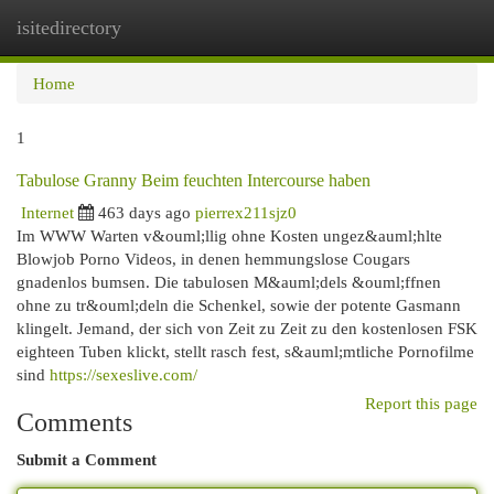
isitedirectory
Togg
navi
Home
1
Tabulose Granny Beim feuchten Intercourse haben
Internet
463 days ago
pierrex211sjz0
Im WWW Warten v&ouml;llig ohne Kosten ungez&auml;hlte
Blowjob Porno Videos, in denen hemmungslose Cougars
gnadenlos bumsen. Die tabulosen M&auml;dels &ouml;ffnen
ohne zu tr&ouml;deln die Schenkel, sowie der potente Gasmann
klingelt. Jemand, der sich von Zeit zu Zeit zu den kostenlosen FSK
eighteen Tuben klickt, stellt rasch fest, s&auml;mtliche Pornofilme
sind
https://sexeslive.com/
Report this page
Comments
Submit a Comment