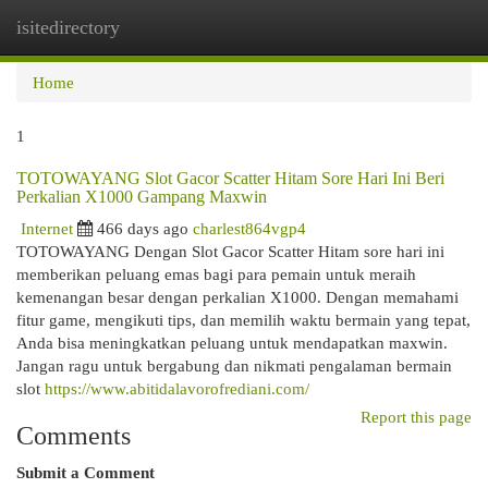
isitedirectory
Togg
navi
Home
1
TOTOWAYANG Slot Gacor Scatter Hitam Sore Hari Ini Beri
Perkalian X1000 Gampang Maxwin
Internet
466 days ago
charlest864vgp4
TOTOWAYANG Dengan Slot Gacor Scatter Hitam sore hari ini
memberikan peluang emas bagi para pemain untuk meraih
kemenangan besar dengan perkalian X1000. Dengan memahami
fitur game, mengikuti tips, dan memilih waktu bermain yang tepat,
Anda bisa meningkatkan peluang untuk mendapatkan maxwin.
Jangan ragu untuk bergabung dan nikmati pengalaman bermain
slot
https://www.abitidalavorofrediani.com/
Report this page
Comments
Submit a Comment