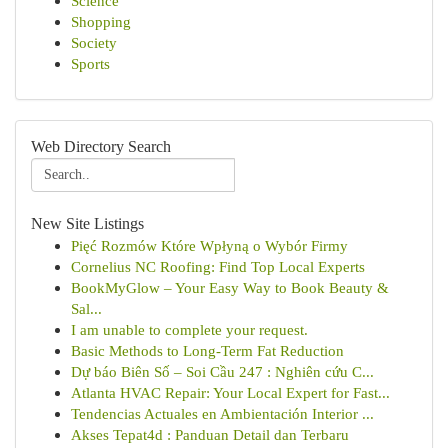
Science
Shopping
Society
Sports
Web Directory Search
New Site Listings
Pięć Rozmów Które Wpłyną o Wybór Firmy
Cornelius NC Roofing: Find Top Local Experts
BookMyGlow – Your Easy Way to Book Beauty &
Sal...
I am unable to complete your request.
Basic Methods to Long-Term Fat Reduction
Dự báo Biên Số – Soi Cầu 247 : Nghiên cứu C...
Atlanta HVAC Repair: Your Local Expert for Fast...
Tendencias Actuales en Ambientación Interior ...
Akses Tepat4d : Panduan Detail dan Terbaru